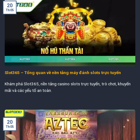
20
Th05
Slot365 – Tổng quan về nền tảng máy đánh slots trực tuyến
Khám phá Slot365, nền tảng casino slots trực tuyến, trò chơi, khuyến
mãi và các yếu tố an toàn.
20
Th05