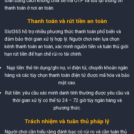
toán bằng cách không chia sẻ mã OTP và lưu lại thông tin
thanh toán ở nơi an toàn.
Thanh toán và rút tiền an toàn
Slot365 hỗ trợ nhiều phương thức thanh toán phổ biến và
đảm bảo thời gian xử lý hợp lý. Người chơi nên lựa chọn
kênh thanh toán an toàn, xác minh nguồn tiền và tuân thủ giới
hạn rút tiền để hạn chế rủi ro tài chính.
Nạp tiền: thẻ tín dụng/ghi nợ, ví điện tử, chuyển khoản ngân
hàng và các tùy chọn thanh toán điện tử được mã hóa và bảo
mật cao.
Rút tiền: yêu cầu xác minh danh tính thường được yêu cầu và
thời gian xử lý có thể từ 24 – 72 giờ tùy ngân hàng và
phương thức.
Trách nhiệm và tuân thủ pháp lý
Người chơi cần hiểu rằng đánh bạc có rủi ro và cần tuân thủ