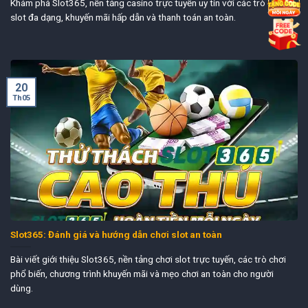
Khám phá Slot365, nền tảng casino trực tuyến uy tín với các trò chơi
slot đa dạng, khuyến mãi hấp dẫn và thanh toán an toàn.
20
Th05
Slot365: Đánh giá và hướng dẫn chơi slot an toàn
Bài viết giới thiệu Slot365, nền tảng chơi slot trực tuyến, các trò chơi
phổ biến, chương trình khuyến mãi và mẹo chơi an toàn cho người
dùng.