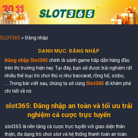
Skip
to
content
SLOT365
»
Đăng nhập
DANH MỤC:
ĐĂNG NHẬP
Đăng nhập Slot365
chính là sảnh game hấp dẫn hàng đầu
trên thị trường hiện nay. Tại đây, bạn sẽ được trải nghiệm rất
nhiều thể loại trò chơi thú vị như baccarat, rồng hổ, sicbo,
…..Trong bài viết sau, chúng ta sẽ cùng
Slot365
đi khám phá
chi tiết về nó.
slot365: Đăng nhập an toàn và tối ưu trải
nghiệm cá cược trực tuyến
slot365 là nền tảng cá cược trực tuyến với giao diện thân
thiện, đa dạng trò chơi slot và hệ thống thanh toán an toàn.