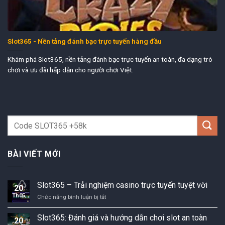
Slot365 - Nền tảng đánh bạc trực tuyến hàng đầu
Khám phá Slot365, nền tảng đánh bạc trực tuyến an toàn, đa dạng trò
chơi và ưu đãi hấp dẫn cho người chơi Việt.
BÀI VIẾT MỚI
Slot365 – Trải nghiệm casino trực tuyến tuyệt vời
20
Th05
Slot365
Chức năng bình luận bị tắt
–
Trải
Slot365: Đánh giá và hướng dẫn chơi slot an toàn
20
nghiệm