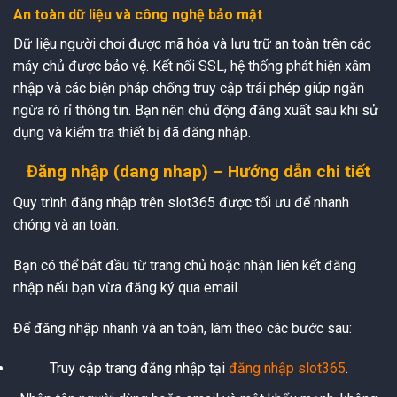
An toàn dữ liệu và công nghệ bảo mật
Dữ liệu người chơi được mã hóa và lưu trữ an toàn trên các
máy chủ được bảo vệ. Kết nối SSL, hệ thống phát hiện xâm
nhập và các biện pháp chống truy cập trái phép giúp ngăn
ngừa rò rỉ thông tin. Bạn nên chủ động đăng xuất sau khi sử
dụng và kiểm tra thiết bị đã đăng nhập.
Đăng nhập (dang nhap) – Hướng dẫn chi tiết
Quy trình đăng nhập trên slot365 được tối ưu để nhanh
chóng và an toàn.
Bạn có thể bắt đầu từ trang chủ hoặc nhận liên kết đăng
nhập nếu bạn vừa đăng ký qua email.
Để đăng nhập nhanh và an toàn, làm theo các bước sau:
Truy cập trang đăng nhập tại
đăng nhập slot365
.