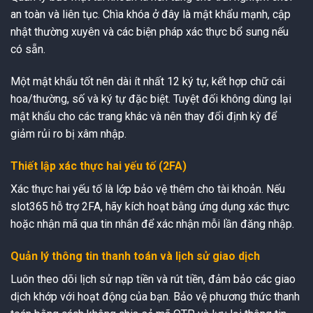
an toàn và liên tục. Chìa khóa ở đây là mật khẩu mạnh, cập
nhật thường xuyên và các biện pháp xác thực bổ sung nếu
có sẵn.
Một mật khẩu tốt nên dài ít nhất 12 ký tự, kết hợp chữ cái
hoa/thường, số và ký tự đặc biệt. Tuyệt đối không dùng lại
mật khẩu cho các trang khác và nên thay đổi định kỳ để
giảm rủi ro bị xâm nhập.
Thiết lập xác thực hai yếu tố (2FA)
Xác thực hai yếu tố là lớp bảo vệ thêm cho tài khoản. Nếu
slot365 hỗ trợ 2FA, hãy kích hoạt bằng ứng dụng xác thực
hoặc nhận mã qua tin nhắn để xác nhận mỗi lần đăng nhập.
Quản lý thông tin thanh toán và lịch sử giao dịch
Luôn theo dõi lịch sử nạp tiền và rút tiền, đảm bảo các giao
dịch khớp với hoạt động của bạn. Bảo vệ phương thức thanh