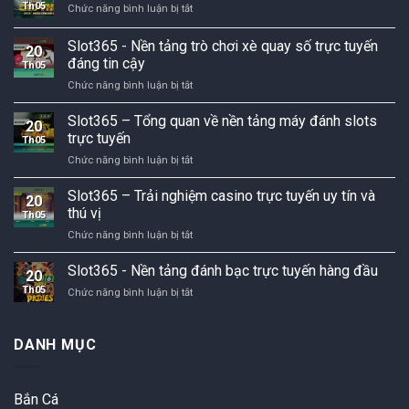
Th05
Slot365:
Chức năng bình luận bị tắt
casino
Đánh
trực
giá
tuyến
Slot365 - Nền tảng trò chơi xè quay số trực tuyến
20
và
tuyệt
đáng tin cậy
Th05
hướng
vời
Slot365
Chức năng bình luận bị tắt
dẫn
-
chơi
Nền
slot
Slot365 – Tổng quan về nền tảng máy đánh slots
20
tảng
an
trực tuyến
Th05
trò
toàn
Slot365
Chức năng bình luận bị tắt
chơi
–
xè
Tổng
Slot365 – Trải nghiệm casino trực tuyến uy tín và
quay
20
quan
số
thú vị
Th05
về
trực
Slot365
Chức năng bình luận bị tắt
nền
tuyến
–
tảng
đáng
Trải
Slot365 - Nền tảng đánh bạc trực tuyến hàng đầu
máy
tin
20
nghiệm
đánh
cậy
Th05
Slot365
Chức năng bình luận bị tắt
casino
slots
-
trực
trực
Nền
tuyến
tuyến
tảng
DANH MỤC
uy
đánh
tín
bạc
và
trực
thú
Bắn Cá
tuyến
vị