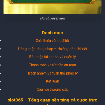
slot365-overview
Danh mục
Giới thiệu về slot365
Đăng nhập dang nhap – Hướng dẫn chi tiết
Bảo mật tài khoản và quản lý
Thanh toán và rút tiền an toàn
Trách nhiệm và tuân thủ pháp lý
Kết luận
Câu hỏi thường gặp
slot365 – Tổng quan nền tảng cá cược trực