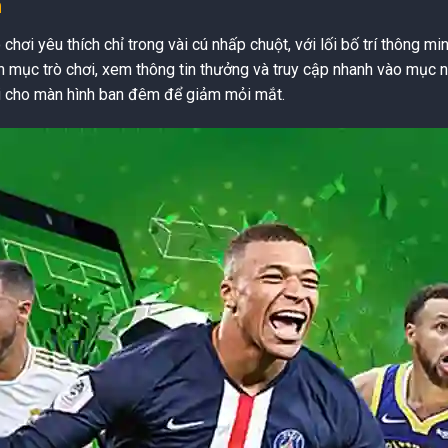
n
 chơi yêu thích chỉ trong vài cú nhấp chuột, với lối bố trí thông mi
 mục trò chơi, xem thông tin thưởng và truy cập nhanh vào mục 
ối cho màn hình ban đêm để giảm mỏi mắt.