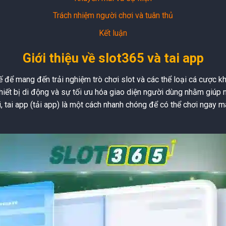
Trách nhiệm người chơi và tuân thủ
Kết luận
Giới thiệu về slot365 và tai app
ế để mang đến trải nghiệm trò chơi slot và các thể loại cá cược k
thiết bị di động và sự tối ưu hóa giao diện người dùng nhằm giúp 
i, tai app (tải app) là một cách nhanh chóng để có thể chơi ngay