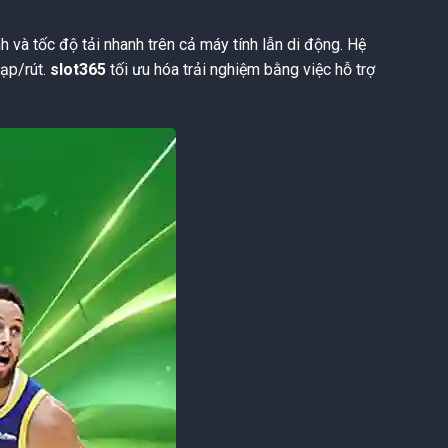
nh và tốc độ tải nhanh trên cả máy tính lẫn di động. Hệ
nạp/rút.
slot365
tối ưu hóa trải nghiệm bằng việc hỗ trợ