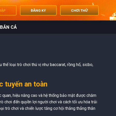
HẬP
ĐĂNG KÝ
CHƠI THỬ
BẮN CÁ
thể loại trò chơi thú vị như baccarat, rồng hổ, sicbo,
c tuyến an toàn
rực quan, hiệu năng cao và hệ thống bảo mật được chăm
trò chơi đến quyền lợi người chơi và cách tối ưu hóa trải
i trò chơi và chiến lược tăng cơ hội thắng thẳng thắn