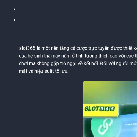
slot365 là một nền tảng cá cược trực tuyến được thiết k
của hệ sinh thái này nằm ở tính tương thích cao với các 
chơi mà không gặp trở ngại về kết nối. Đối với người mớ
mật và hiệu suất tối ưu.