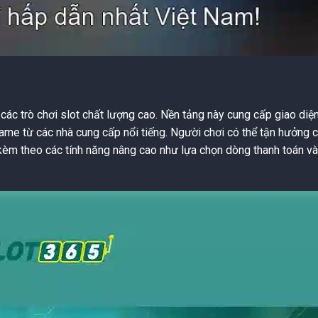
 các trò chơi slot chất lượng cao. Nền tảng này cung cấp giao diệ
ame từ các nhà cung cấp nổi tiếng. Người chơi có thể tận hưởng 
kèm theo các tính năng nâng cao như lựa chọn dòng thanh toán v