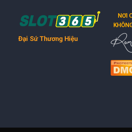
NƠI 
KHÔNG
Đại Sứ Thương Hiệu