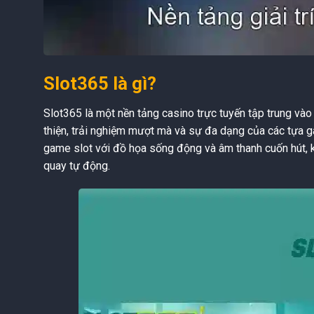
Slot365 là gì?
Slot365 là một nền tảng casino trực tuyến tập trung vào
thiện, trải nghiệm mượt mà và sự đa dạng của các tựa g
game slot với đồ họa sống động và âm thanh cuốn hút, 
quay tự động.