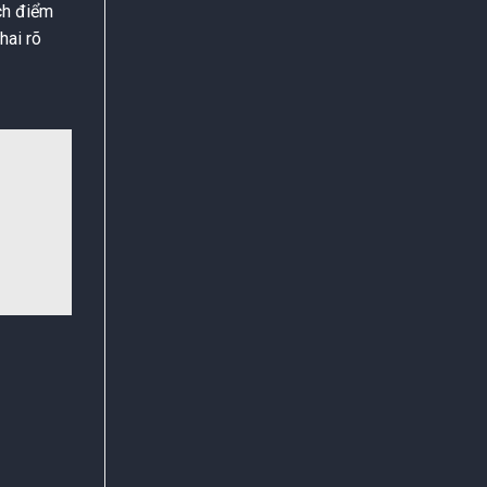
ch điểm
hai rõ