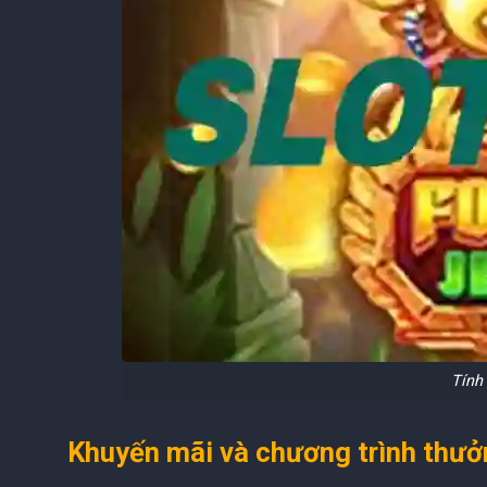
Tính
Khuyến mãi và chương trình thư