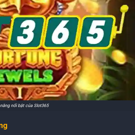
 năng nổi bật của Slot365
ởng