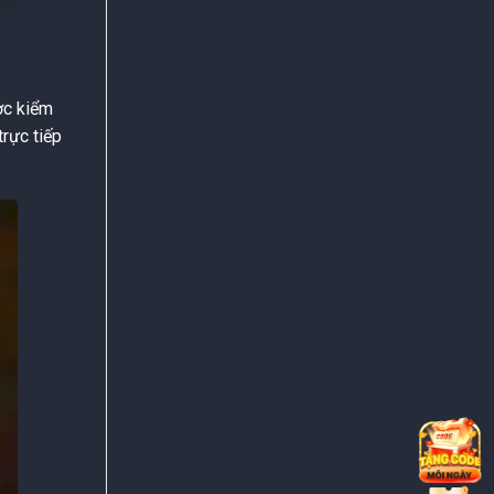
ợc kiểm
trực tiếp