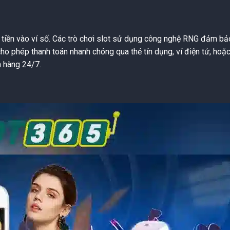
p tiền vào ví số. Các trò chơi slot sử dụng công nghệ RNG đảm bả
ho phép thanh toán nhanh chóng qua thẻ tín dụng, ví điện tử, hoặ
h hàng 24/7.