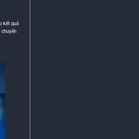
o kết quả
c chuyển