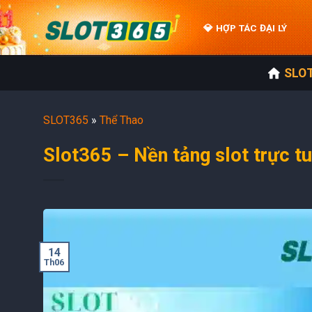
Skip
to
💎 HỢP TÁC ĐẠI LÝ
content
SLO
SLOT365
»
Thể Thao
Slot365 – Nền tảng slot trực tu
14
Th06