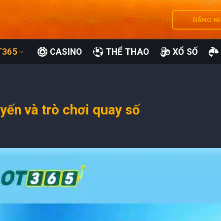
ĐĂNG N
T365
CASINO
THỂ THAO
XỔ SỐ
yến và trò chơi quay số