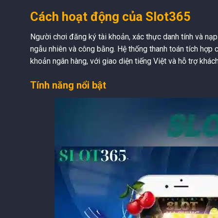
Cách hoạt động của Slot365
Người chơi đăng ký tài khoản, xác thực danh tính và nạ
ngẫu nhiên và công bằng. Hệ thống thanh toán tích hợp c
khoản ngân hàng, với giao diện tiếng Việt và hỗ trợ khác
Tính năng nổi bật