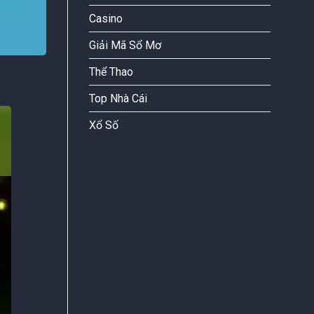
số
Casino
trực
tuyến
đáng
Giải Mã Sổ Mơ
tin
cậy
Thể Thao
Top Nhà Cái
Xổ Số