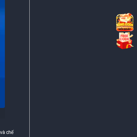
 và chế