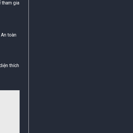
ể tham gia
 An toàn
diện thích