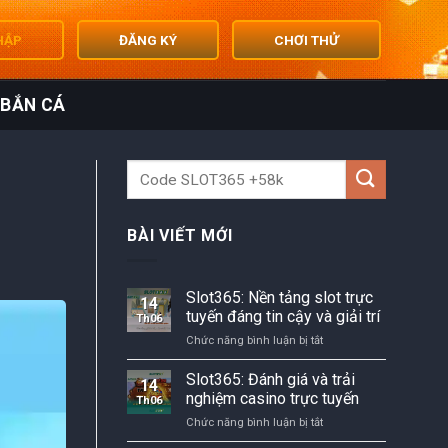
HẬP
ĐĂNG KÝ
CHƠI THỬ
BẮN CÁ
BÀI VIẾT MỚI
Slot365: Nền tảng slot trực
14
tuyến đáng tin cậy và giải trí
Th06
Slot365:
Chức năng bình luận bị tắt
Nền
tảng
Slot365: Đánh giá và trải
14
slot
nghiệm casino trực tuyến
Th06
trực
Slot365:
Chức năng bình luận bị tắt
tuyến
Đánh
đáng