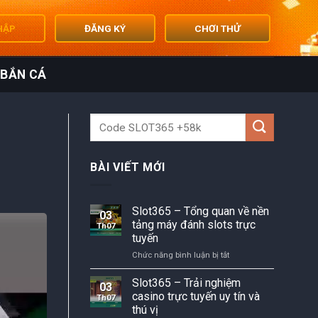
HẬP
ĐĂNG KÝ
CHƠI THỬ
BẮN CÁ
BÀI VIẾT MỚI
Slot365 – Tổng quan về nền
03
tảng máy đánh slots trực
Th07
tuyến
Slot365
Chức năng bình luận bị tắt
–
Tổng
Slot365 – Trải nghiệm
03
quan
casino trực tuyến uy tín và
Th07
về
thú vị
nền