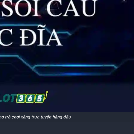
ng trò chơi xèng trực tuyến hàng đầu