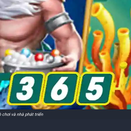
ò chơi và nhà phát triển