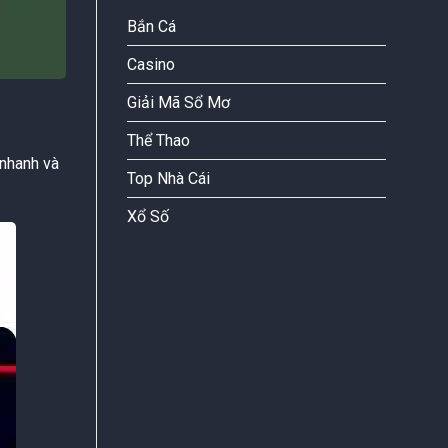
nghiệm
thú
Bắn Cá
trực
vị
tuyến
Casino
Giải Mã Sổ Mơ
Thể Thao
 nhanh và
Top Nhà Cái
Xổ Số