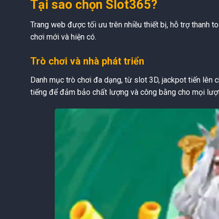
Tại sao chọn Slot365?
Trang web được tối ưu trên nhiều thiết bị, hỗ trợ thanh 
chơi mới và hiện có.
Trò chơi và nhà phát triển
Danh mục trò chơi đa dạng, từ slot 3D, jackpot tiến lên c
tiếng để đảm bảo chất lượng và công bằng cho mọi lượt