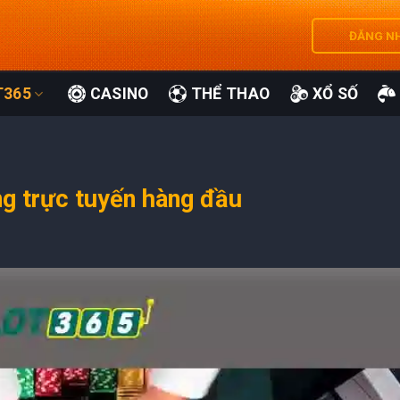
ĐĂNG N
T365
CASINO
THỂ THAO
XỔ SỐ
ng trực tuyến hàng đầu