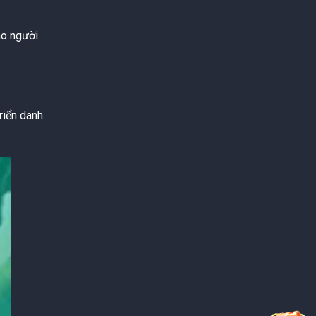
ho người
triển danh