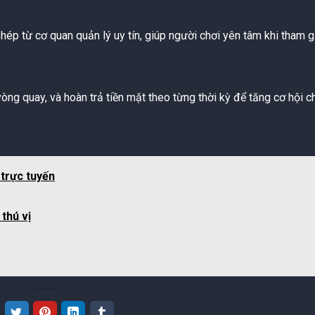
hép từ cơ quan quản lý uy tín, giúp người chơi yên tâm khi tham g
òng quay, và hoàn trả tiền mặt theo từng thời kỳ để tăng cơ hội c
 trực tuyến
 thú vị