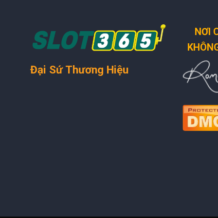
NƠI 
KHÔNG
Đại Sứ Thương Hiệu