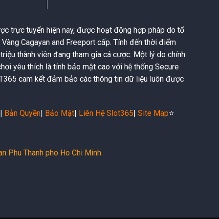
ợc trực tuyến hiện nay, được hoạt động hợp pháp do tổ
c Vàng Cagayan and Freeport cấp. Tính đến thời điểm
riệu thành viên đang tham gia cá cược. Một lý do chính
hơi yêu thích là tính bảo mật cao với hệ thống Secure
T365 cam kết đảm bảo các thông tin dữ liệu luôn được
a
|
Bản Quyền
|
Bảo Mật
|
Liên Hệ Slot365
|
Site Map
⭐️
n Phu Thanh pho Ho Chi Minh