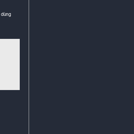
i dùng