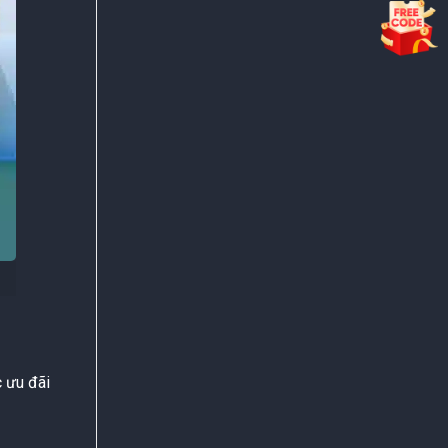
c ưu đãi