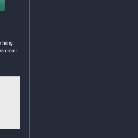
n hàng,
và email