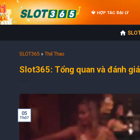
Skip
to
💎 HỢP TÁC ĐẠI LÝ
content
SLO
SLOT365
»
Thể Thao
Slot365: Tổng quan và đánh giá 
05
Th07