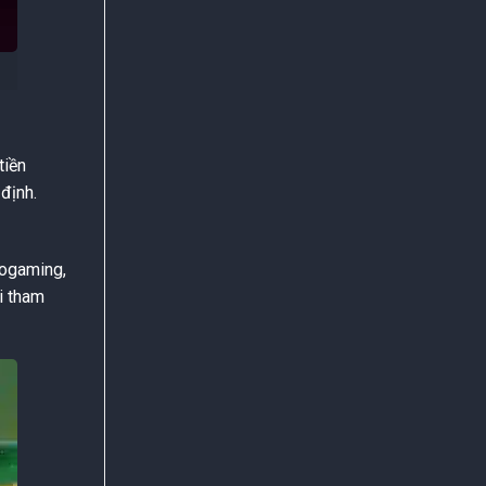
tiền
định.
rogaming,
i tham