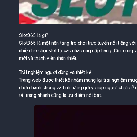
Slot365 là gì?
Slot365 là một nền tảng trò chơi trực tuyến nổi tiếng v
nhiều trò chơi slot từ các nhà cung cấp hàng đầu, cùng 
mới và thành viên thân thiết.
Trải nghiệm người dùng và thiết kế
Trang web được thiết kế nhằm mang lại trải nghiệm mượt 
chơi nhanh chóng và tính năng gợi ý giúp người chơi dễ
tải trang nhanh cũng là ưu điểm nổi bật.