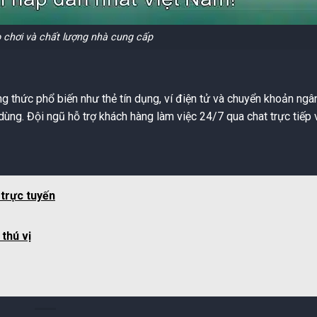
 chơi và chất lượng nhà cung cấp
g thức phổ biến như thẻ tín dụng, ví điện tử và chuyển khoản ngâ
ùng. Đội ngũ hỗ trợ khách hàng làm việc 24/7 qua chat trực tiếp 
 trực tuyến
 thú vị