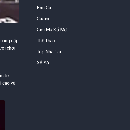
nghiệm
thú
Bắn Cá
trực
vị
tuyến
Casino
Giải Mã Sổ Mơ
b cung cấp
Thể Thao
ười chơi
Top Nhà Cái
Xổ Số
ếm trò
i cao và