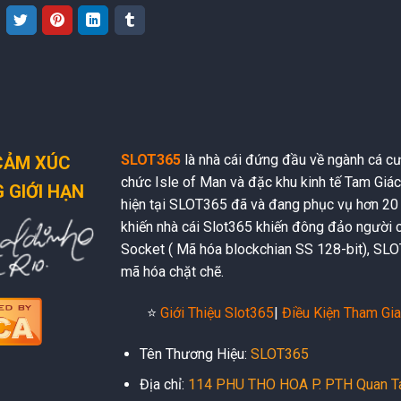
SLOT365
là nhà cái đứng đầu về ngành cá cư
CẢM XÚC
chức Isle of Man và đặc khu kinh tế Tam Giá
 GIỚI HẠN
hiện tại SLOT365 đã và đang phục vụ hơn 20 t
khiến nhà cái Slot365 khiến đông đảo người c
Socket ( Mã hóa blockchian SS 128-bit), SLO
mã hóa chặt chẽ.
⭐️
Giới Thiệu Slot365
|
Điều Kiện Tham Gi
Tên Thương Hiệu:
SLOT365
Địa chỉ:
114 PHU THO HOA P. PTH Quan Ta