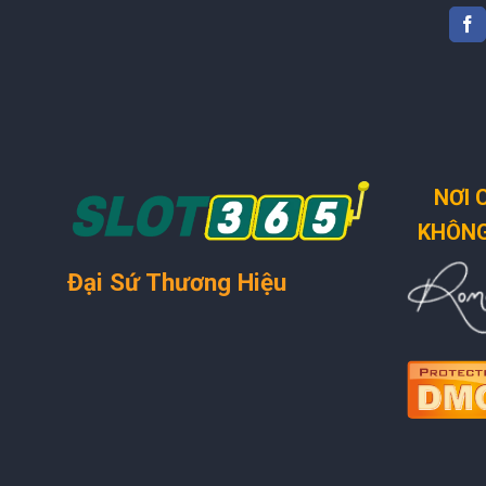
NƠI 
KHÔNG
Đại Sứ Thương Hiệu